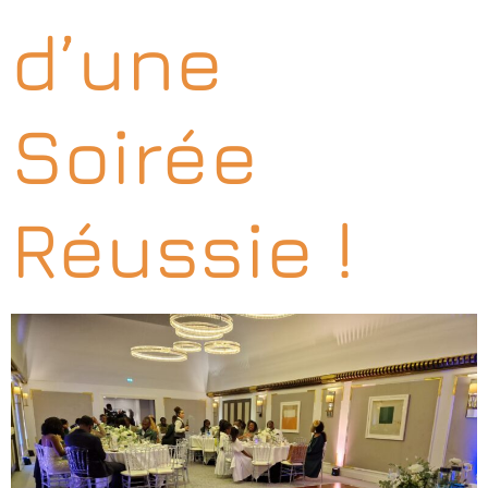
d’une
Soirée
Réussie !