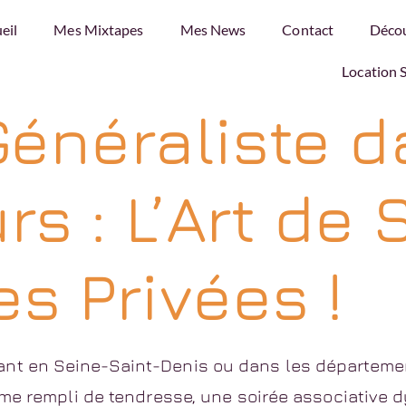
:
dj paris
eil
Mes Mixtapes
Mes News
Contact
Déco
Location 
Généraliste d
rs : L’Art de
s Privées !
t en Seine-Saint-Denis ou dans les département
me rempli de tendresse, une soirée associative d