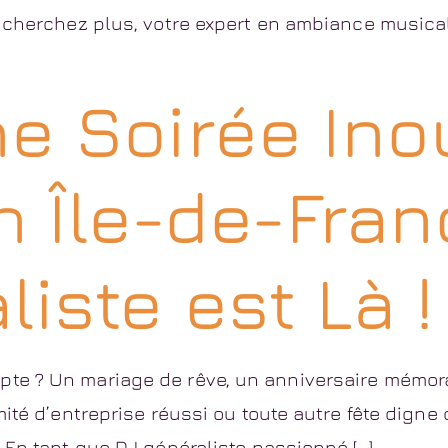
 cherchez plus, votre expert en ambiance musicale
ne Soirée Ino
n Île-de-Fran
iste est Là !
e ? Un mariage de rêve, un anniversaire mémora
ité d’entreprise réussi ou toute autre fête digne
 En tant que DJ généraliste passionné […]