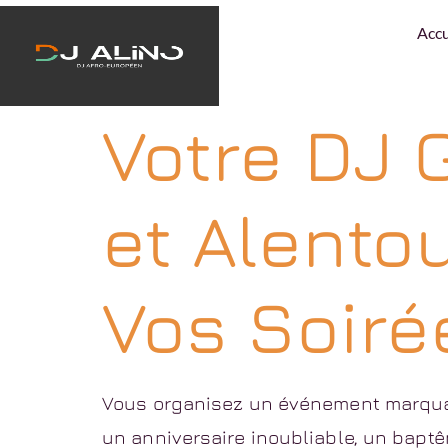
Étiquette 
Accu
Votre DJ 
et Alentou
Vos Soirée
Vous organisez un événement marquan
un anniversaire inoubliable, un baptê