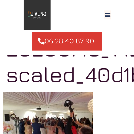
20200718_14
06 28 40 87 90 ​
scaled_40d